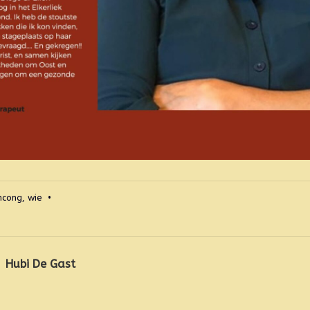
ncong
,
wie
•
Hubi De Gast