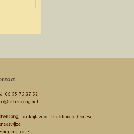
ontact
el: 06 55 76 37 52
nfo@sishencong.net
ishencong
, praktijk voor Traditionele Chinese
eneeswijze
erhagenplein 3