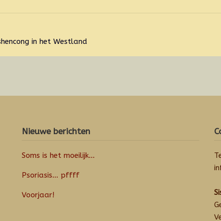
ishencong in het Westland
Nieuwe berichten
C
Soms is het moeilijk…
T
i
Psoriasis… pffff
S
Voorjaar!
G
V