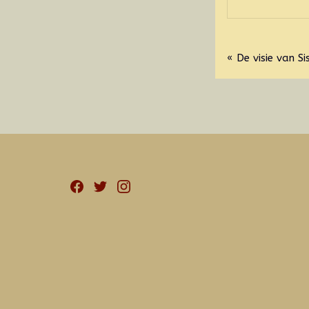
Bericht
« De visie van S
navigatie
Facebook
Twitter
Instagram