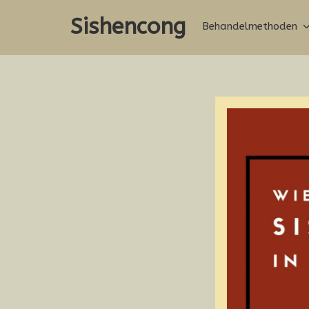
Ga
Sishencong
naar
Behandelmethoden
de
inhoud