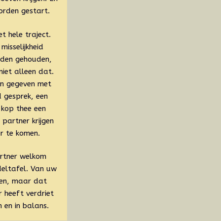
rden gestart.
t hele traject.
isselijkheid
rden gehouden,
iet alleen dat.
en gegeven met
 gesprek, een
 kop thee een
partner krijgen
r te komen.
artner welkom
deltafel. Van uw
gen, maar dat
 heeft verdriet
 en in balans.