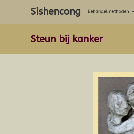
Ga
Sishencong
naar
Behandelmethoden
de
inhoud
Steun bij kanker