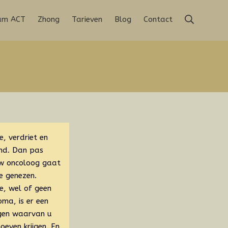
Zoeken
rum ACT
Zhong
Tarieven
Blog
Contact
, verdriet en
and. Dan pas
Uw oncoloog gaat
e genezen.
e, wel of geen
ma, is er een
gen waarvan u
even krijgen. En