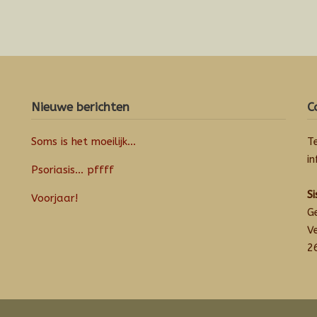
Nieuwe berichten
C
Soms is het moeilijk…
T
i
Psoriasis… pffff
S
Voorjaar!
G
V
2