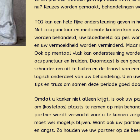
nu? Keuzes worden gemaakt, behandelingen wo
TCG kan een hele fijne ondersteuning geven in he
Met acupunctuur en medicinale kruiden kan uw m
worden behandeld, uw bloedbeeld op peil wo
en uw vermoeidheid worden verminderd. Maar n
Ook op mentaal vlak kan ondersteuning word
acupunctuur en kruiden. Daarnaast is een goed
schouder om uit te huilen en de troost van een
logisch onderdeel van uw behandeling. U en uw 
tips en trucs om samen deze periode goed doo
Omdat u kanker niet alleen krijgt, is ook uw p
om (kosteloos) plaats te nemen op mijn behan
partner wordt verwacht voor u te kunnen zor
moet wel mogelijk blijven. Want ook uw partner
en angst. Zo houden we uw partner op de been