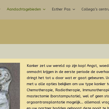
Aandachtsgebieden
Esther Pas
Collega’s cent
Kanker zet uw wereld op zijn kop! Angst, woede
onmacht krijgen in de eerste periode de overh
dringt het tot u door wat er gaat gebeuren. 
met u alle opties bekijken om uw type kanker t
Chemotherapie, Radiotherapie, Immunotherapi
mastectomie (borstamputatie), wel of geen sto
orgaantransplantatie mogelijk… allemaal vra
en uw partner hadden gehoopt deze nooit te ho