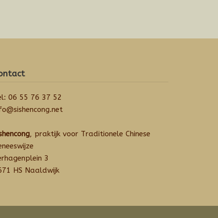
ontact
el: 06 55 76 37 52
nfo@sishencong.net
ishencong
, praktijk voor Traditionele Chinese
eneeswijze
erhagenplein 3
671 HS Naaldwijk