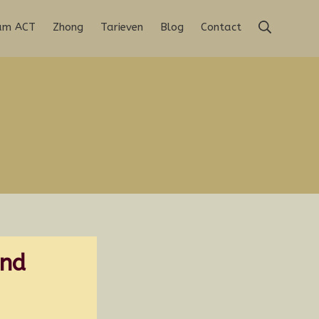
Zoeken
rum ACT
Zhong
Tarieven
Blog
Contact
and