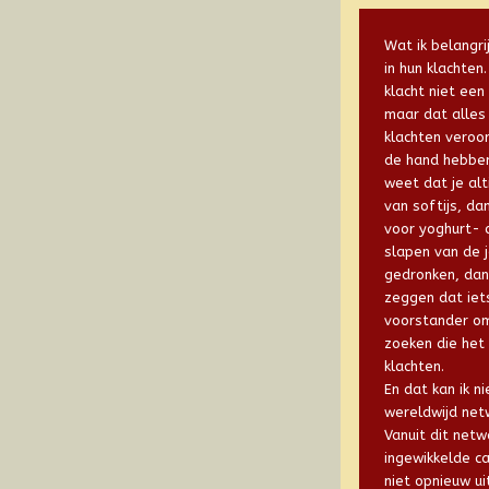
Wat ik belangrij
in hun klachten.
klacht niet een
maar dat alles
klachten veroor
de hand hebben
weet dat je alti
van softijs, da
voor yoghurt- of
slapen van de j
gedronken, dan s
zeggen dat iets
voorstander om
zoeken die het
klachten.
En dat kan ik n
wereldwijd netw
Vanuit dit netw
ingewikkelde ca
niet opnieuw ui