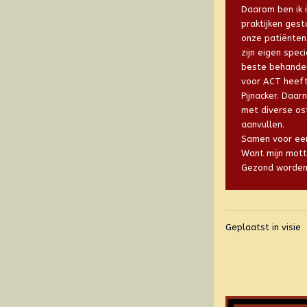
Daarom ben ik 
praktijken ges
onze patiënten
zijn eigen spe
beste behandel
voor ACT heeft
Pijnacker. Daar
met diverse os
aanvullen.
Samen voor ee
Want mijn motto
Gezond worden, 
Geplaatst in
visie