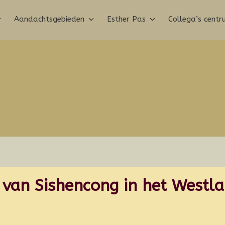
Aandachtsgebieden
Esther Pas
Collega’s cent
e van Sishencong in het Westl