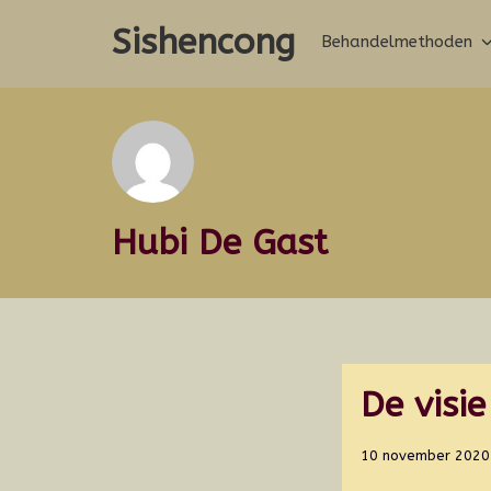
Ga
Sishencong
naar
Behandelmethoden
de
inhoud
Hubi De Gast
De visi
10 november 2020