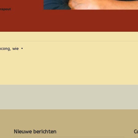
ncong
,
wie
•
Nieuwe berichten
C